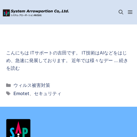
メ
コ
ニ
ン
テ
ン
ュ
こんにちは ITサポートの吉田です。 IT技術はAIなどをはじ
ツ
め、急速に発展しております。 近年では様々なデー …
続き
へ
ー
を読む
ス
キ
カ
ウィルス被害対策
ッ
テ
タ
Emotet
、
セキュリティ
プ
ゴ
グ
リ
ー