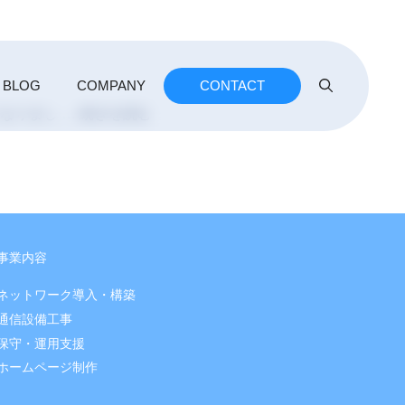
BLOG
COMPANY
CONTACT
なりまし …
続きを読む
事業内容
ネットワーク導入・構築
通信設備工事
保守・運用支援
ホームページ制作