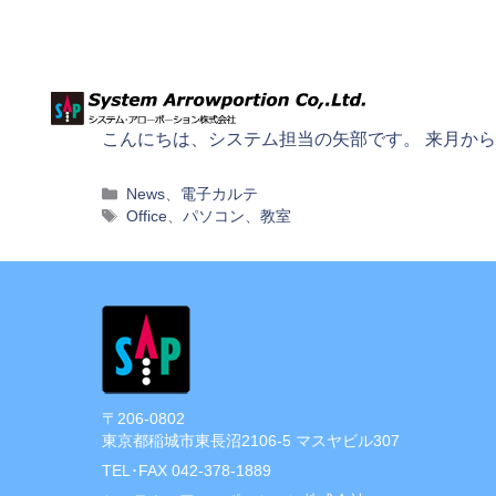
コ
ン
テ
ン
ツ
こんにちは、システム担当の矢部です。 来月か
へ
ス
カ
News
、
電子カルテ
テ
タ
Office
、
パソコン
、
教室
キ
ゴ
グ
ッ
リ
プ
ー
〒206-0802
東京都稲城市東長沼2106-5 マスヤビル307
TEL･FAX 042-378-1889