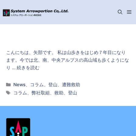
メ
コ
ニ
ン
テ
ン
ュ
こんにちは、矢部です。 私は山歩きをはじめ７年目になり
ツ
ます。今では北、南、中央アルプスの高山域も歩くようにな
へ
ー
り …
続きを読む
ス
キ
カ
News
、
コラム
、
登山
、
遭難救助
ッ
テ
タ
コラム
、
弊社取組
、
救助
、
登山
プ
ゴ
グ
リ
ー