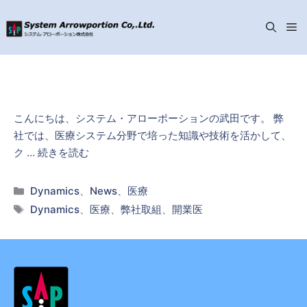
メ
コ
ニ
ン
テ
ン
ュ
こんにちは、システム・アローポーションの武田です。 弊
ツ
社では、医療システム分野で培った知識や技術を活かして、
へ
ー
ク …
続きを読む
ス
キ
カ
Dynamics
、
News
、
医療
ッ
テ
タ
Dynamics
、
医療
、
弊社取組
、
開業医
プ
ゴ
グ
リ
ー