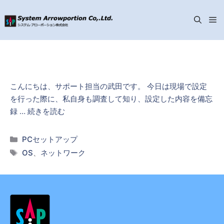
メ
コ
ニ
ン
テ
ン
ュ
こんにちは、サポート担当の武田です。 今日は現場で設定
ツ
を行った際に、私自身も調査して知り、設定した内容を備忘
へ
ー
録 …
続きを読む
ス
キ
カ
PCセットアップ
ッ
テ
タ
OS
、
ネットワーク
プ
ゴ
グ
リ
ー