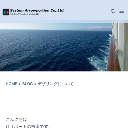
メ
コ
ニ
ン
テ
ン
ュ
ツ
へ
ー
ス
キ
ッ
>
>
HOME
BLOG
デザリングについて
プ
こんにちは
ITサポートの吉田です。