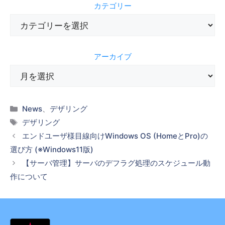
カテゴリー
カ
テ
ゴ
アーカイブ
リ
ー
ア
ー
カ
カ
イ
News
、
デザリング
テ
タ
ブ
デザリング
ゴ
グ
エンドユーザ様目線向けWindows OS (HomeとPro)の
リ
選び方 (※Windows11版)
ー
【サーバ管理】サーバのデフラグ処理のスケジュール動
作について