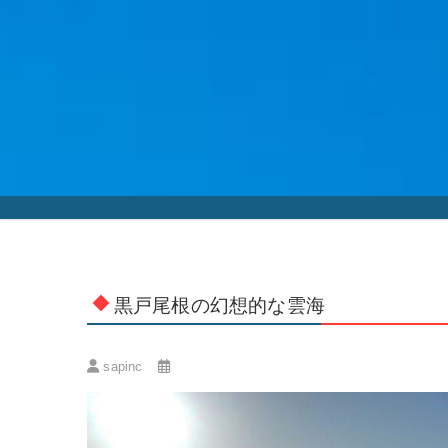
Skip
to
content
黒戸尾根の幻想的な雲海
sapinc