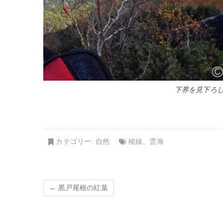
下界を見下ろして
カテゴリー:
自然
稜線
、
雲海
←
黒戸尾根の紅葉