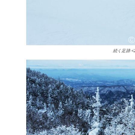
続く足跡 <