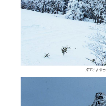
見下ろす景色 