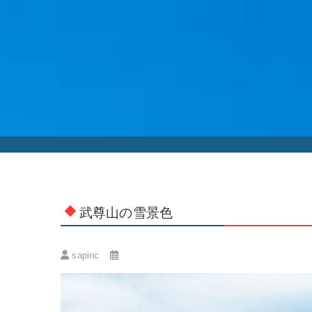
Skip
to
content
武尊山の雪景色
sapinc