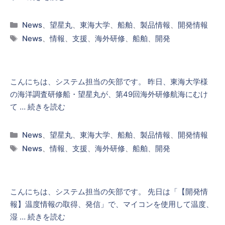
カ
News
、
望星丸
、
東海大学
、
船舶
、
製品情報
、
開発情報
テ
タ
News
、
情報
、
支援
、
海外研修
、
船舶
、
開発
ゴ
グ
リ
ー
こんにちは、システム担当の矢部です。 昨日、東海大学様
の海洋調査研修船・望星丸が、第49回海外研修航海にむけ
て …
続きを読む
カ
News
、
望星丸
、
東海大学
、
船舶
、
製品情報
、
開発情報
テ
タ
News
、
情報
、
支援
、
海外研修
、
船舶
、
開発
ゴ
グ
リ
ー
こんにちは、システム担当の矢部です。 先日は「【開発情
報】温度情報の取得、発信」で、マイコンを使用して温度、
湿 …
続きを読む