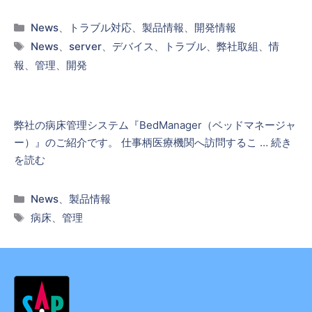
カ
News
、
トラブル対応
、
製品情報
、
開発情報
テ
タ
News
、
server
、
デバイス
、
トラブル
、
弊社取組
、
情
ゴ
グ
報
、
管理
、
開発
リ
ー
弊社の病床管理システム『BedManager（ベッドマネージャ
ー）』のご紹介です。 仕事柄医療機関へ訪問するこ …
続き
を読む
カ
News
、
製品情報
テ
タ
病床
、
管理
ゴ
グ
リ
ー