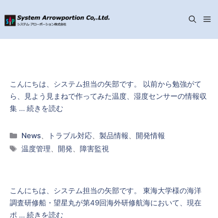
メ
コ
ニ
ン
テ
ン
ュ
こんにちは、システム担当の矢部です。 以前から勉強がて
ツ
ら、見よう見まねで作ってみた温度、湿度センサーの情報収
へ
ー
集 …
続きを読む
ス
キ
カ
News
、
トラブル対応
、
製品情報
、
開発情報
ッ
テ
タ
温度管理
、
開発
、
障害監視
プ
ゴ
グ
リ
ー
こんにちは、システム担当の矢部です。 東海大学様の海洋
調査研修船・望星丸が第49回海外研修航海において、現在
ポ …
続きを読む