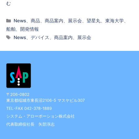
む
カ
News
、
商品
、
商品案内
、
展示会
、
望星丸
、
東海大学
、
テ
船舶
、
開発情報
ゴ
タ
News
、
デバイス
、
商品案内
、
展示会
リ
グ
ー
〒206-0802
東京都稲城市東長沼2106-5 マスヤビル307
TEL･FAX 042-378-1889
システム・アローポーション株式会社
代表取締役社長 矢部淳志