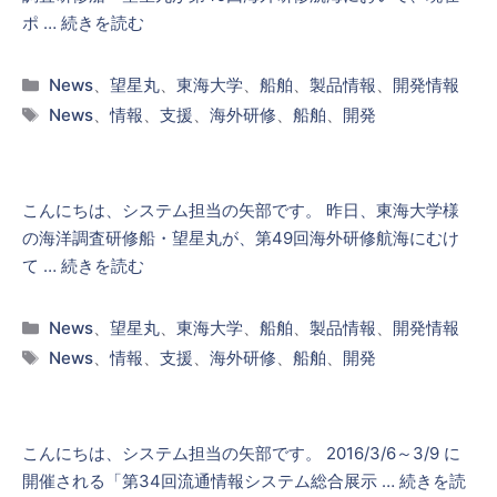
ポ …
続きを読む
カ
News
、
望星丸
、
東海大学
、
船舶
、
製品情報
、
開発情報
テ
タ
News
、
情報
、
支援
、
海外研修
、
船舶
、
開発
ゴ
グ
リ
ー
こんにちは、システム担当の矢部です。 昨日、東海大学様
の海洋調査研修船・望星丸が、第49回海外研修航海にむけ
て …
続きを読む
カ
News
、
望星丸
、
東海大学
、
船舶
、
製品情報
、
開発情報
テ
タ
News
、
情報
、
支援
、
海外研修
、
船舶
、
開発
ゴ
グ
リ
ー
こんにちは、システム担当の矢部です。 2016/3/6～3/9 に
開催される「第34回流通情報システム総合展示 …
続きを読