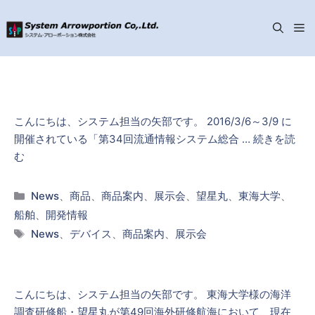
メ
コ
ニ
ン
テ
ン
ュ
こんにちは、システム担当の矢部です。 2016/3/6～3/9 に
ツ
開催されている「第34回流通情報システム総合 …
続きを読
へ
ー
む
ス
キ
カ
News
、
商品
、
商品案内
、
展示会
、
望星丸
、
東海大学
、
ッ
テ
船舶
、
開発情報
プ
ゴ
タ
News
、
デバイス
、
商品案内
、
展示会
リ
グ
ー
こんにちは、システム担当の矢部です。 東海大学様の海洋
調査研修船・望星丸が第49回海外研修航海において、現在